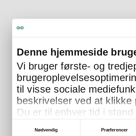
Denne hjemmeside bruge
Vi bruger første- og tredj
brugeroplevelsesoptimerin
til visse sociale mediefunk
beskrivelser ved at klikke 
Du er til enhver tid i stand 
samtykke ved at klikke på 
Samtykkevalg
Nødvendig
Præferencer
på siden.