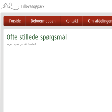
Videre
til
Lillevangspark
indhold
|
Videre
til
menunavigation
Forside
Beboermappen
Kontakt
Om afdelinge
Ofte stillede spørgsmål
Ingen spørgsmål fundet!