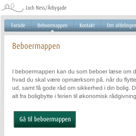
Videre
til
Loch Ness/Årbygade
indhold
|
Videre
til
menunavigation
Forside
Beboermappen
Kontakt
Om afdelinge
Beboermappen
I beboermappen kan du som beboer læse om din
hvad du skal være opmærksom på, når du flytter
ud, samt få gode råd om sikkerhed i din bolig. 
alt fra boligbytte i ferien til økonomisk rådgivning