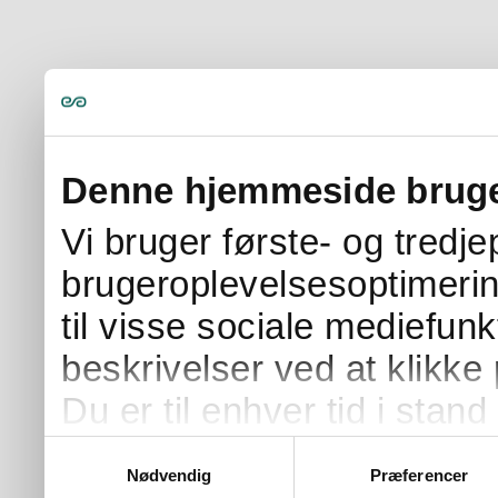
Denne hjemmeside bruge
Vi bruger første- og tredj
brugeroplevelsesoptimerin
til visse sociale mediefunk
beskrivelser ved at klikke 
Du er til enhver tid i stand 
samtykke ved at klikke på 
Samtykkevalg
Nødvendig
Præferencer
på siden.