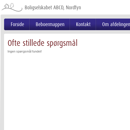
Videre
til
Boligselskabet ABCD, Nordfyn
indhold
|
Videre
til
menunavigation
Forside
Beboermappen
Kontakt
Om afdelinge
Ofte stillede spørgsmål
Ingen spørgsmål fundet!