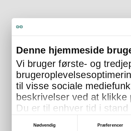
Denne hjemmeside bruge
Vi bruger første- og tredj
brugeroplevelsesoptimerin
til visse sociale mediefunk
beskrivelser ved at klikke 
Du er til enhver tid i stand 
samtykke ved at klikke på 
Samtykkevalg
Nødvendig
Præferencer
på siden.