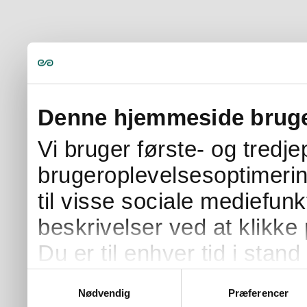
Denne hjemmeside bruge
Vi bruger første- og tredj
brugeroplevelsesoptimerin
til visse sociale mediefunk
beskrivelser ved at klikke 
Du er til enhver tid i stand 
samtykke ved at klikke på 
Samtykkevalg
Nødvendig
Præferencer
på siden.