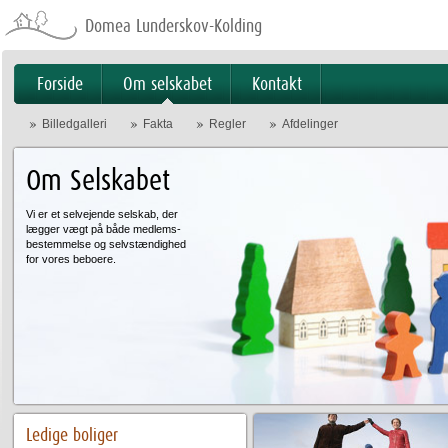
Videre
til
Domea Lunderskov-Kolding
indhold
|
Videre
til
menunavigation
Forside
Om selskabet
Kontakt
Billedgalleri
Fakta
Regler
Afdelinger
Om Selskabet
Vi er et selvejende selskab, der
lægger vægt på både medlems-
bestemmelse og selvstændighed
for vores beboere.
Ledige boliger