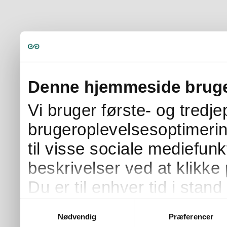
Denne hjemmeside bruge
Vi bruger første- og tredj
brugeroplevelsesoptimerin
til visse sociale mediefunk
beskrivelser ved at klikke 
Du er til enhver tid i stand 
samtykke ved at klikke på 
Samtykkevalg
Nødvendig
Præferencer
på siden.