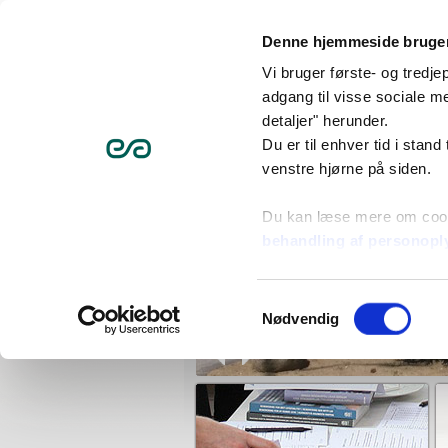
Videre
til
Domea Skive
indhold
Denne hjemmeside bruger
|
Videre
til
Vi bruger første- og tredj
menunavigation
Forside
Om selskabet
K
adgang til visse sociale me
detaljer" herunder.
Du er til enhver tid i stand
venstre hjørne på siden.
Du kan læse mere om coo
behandling af personopl
Samtykkevalg
Nødvendig