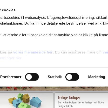
Spørgsmål og svar
Søg bolig
Log på
 cookies
epartscookies til webanalyse, brugeroplevelsesoptimering, sikker
ontakt
diefunktioner. Du kan finde detaljerede beskrivelser ved at klikk
 til at ændre eller tilbagekalde dit samtykke ved at klikke på ikone
kies på
vores hjemmeside her
. Du kan også læse mere om
vo
ysninger her
.
Præferencer
Statistik
Marketing
Ledige boliger
Se hvilke boliger der er ledige nu i Skive
Boligselskab