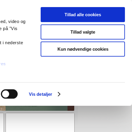
Tillad alle cookies
hed, video og
e på "Vis
Tillad valgte
Dit boligselskab
t i nederste
Log ind som bestyrelsesmedlem og
Kun nødvendige cookies
få overblik over økonomi, adgang til
værktøjer mm.
res
Brugernavn
Adgangskode
Forbliv logget ind.
Vis detaljer
Glemt adgangskode?