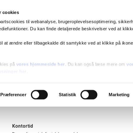
Gå til indhold
Om os
Job og karriere
Nyheder og presse
 cookies
Søg bolig
Beboere
Bliv k
epartscookies til webanalyse, brugeroplevelsesoptimering, sikker
diefunktioner. Du kan finde detaljerede beskrivelser ved at klikk
er
Beboerdemokrati
Bestyrelser
Find din boligafdeling
 til at ændre eller tilbagekalde dit samtykke ved at klikke på ikone
gafdeling
Region Hovedstaden
kies på
vores hjemmeside her
. Du kan også læse mere om
vo
oligselskab
Gå til bolig
ysninger her
.
Præferencer
Statistik
Marketing
Kontortid