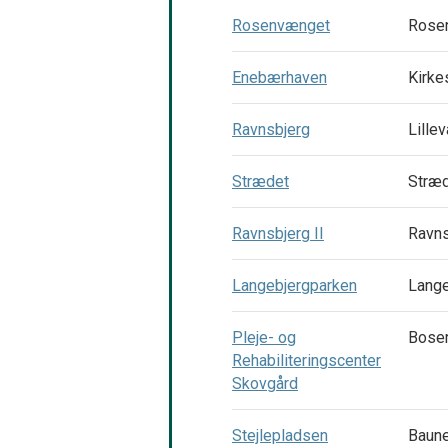
Rosenvænget
Rose
Enebærhaven
Kirke
Ravnsbjerg
Lille
Strædet
Stræd
Ravnsbjerg II
Ravns
Langebjergparken
Lang
Pleje- og
Boser
Rehabiliteringscenter
Skovgård
Stejlepladsen
Baune