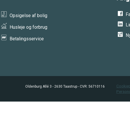
F
Opsigelse af bolig
L
Husleje og forbrug
N
Betalingsservice
Cookiep
Oldenburg Allé 3 - 2630 Taastrup - CVR: 56710116
Persond