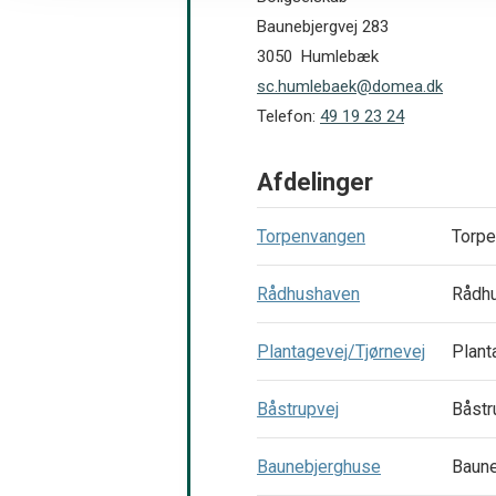
Baunebjergvej 283
3050 Humlebæk
sc.humlebaek@domea.dk
Telefon:
49 19 23 24
Afdelinger
Torpenvangen
Torpe
Rådhushaven
Rådh
Plantagevej/Tjørnevej
Plant
Båstrupvej
Båstr
Baunebjerghuse
Baune