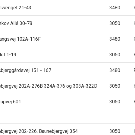
nvænget 21-43
3480
skov Allé 30-78
3050
vangsvej 102A-116F
3480
et 1-19
3050
bjerggårdsvej 151 - 167
3480
ebjergvej 202A-276B 324A-376 og 303A-322D
3050
upvej 601
3050
bjergvej 202-226, Baunebjergvej 354
3050