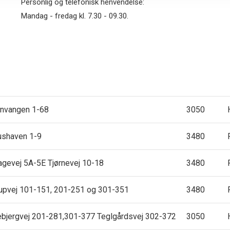
Personlig og telefonisk henvendelse:
Mandag - fredag kl. 7.30 - 09.30.
nvangen 1-68
3050
ushaven 1-9
3480
agevej 5A-5E Tjørnevej 10-18
3480
upvej 101-151, 201-251 og 301-351
3480
bjergvej 201-281,301-377 Teglgårdsvej 302-372
3050