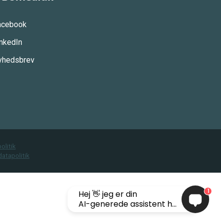
acebook
inkedIn
yhedsbrev
olitik
atapolitik
1
Hej 👋 jeg er din
AI-generede assistent h...