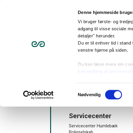
Denne hjemmeside bruger
Vi bruger første- og tredj
adgang til visse sociale me
Værd at vide som bebo
detaljer" herunder.
Du er til enhver tid i stand
venstre hjørne på siden.
Beboere
Find din boli
Du kan læse mere om coo
Humlebæk B
behandling af personopl
Samtykkevalg
Nødvendig
Servicecenter
Servicecenter Humlebæk
Boligselskab