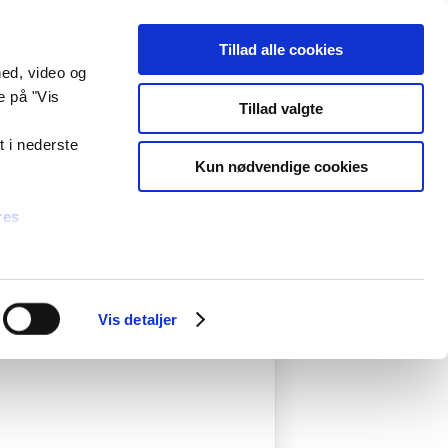
Select Language
▼
Tilmeld nyhedsbrev
unde
Hjælp og kontakt
Log på
Tillad alle cookies
hed, video og
e på "Vis
Find dit servicecenter
Tillad valgte
t i nederste
Kun nødvendige cookies
res
selskabets hjemmeside
Vis detaljer