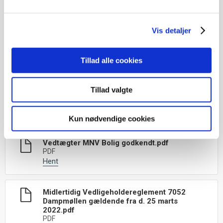
Husorden 7052 gældende pr. 13-03-
Vis detaljer
2024.pdf
PDF
Hent
Tillad alle cookies
Råderetskatalog 7052 Dampmøllen
Tillad valgte
gældende fra den 6 marts 2025.pdf
PDF
Hent
Kun nødvendige cookies
Vedtægter MNV Bolig godkendt.pdf
PDF
Hent
Midlertidig Vedligeholdereglement 7052
Dampmøllen gældende fra d. 25 marts
2022.pdf
PDF