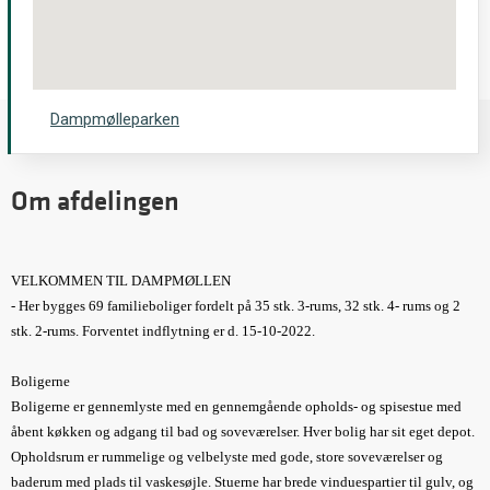
Dampmølleparken
Om afdelingen
VELKOMMEN TIL DAMPMØLLEN
- Her bygges 69 familieboliger fordelt på 35 stk. 3-rums, 32 stk. 4- rums og 2
stk. 2-rums. Forventet indflytning er d. 15-10-2022.
Boligerne
Boligerne er gennemlyste med en gennemgående opholds- og spisestue med
åbent køkken og adgang til bad og soveværelser. Hver bolig har sit eget depot.
Opholdsrum er rummelige og velbelyste med gode, store soveværelser og
baderum med plads til vaskesøjle. Stuerne har brede vinduespartier til gulv, og