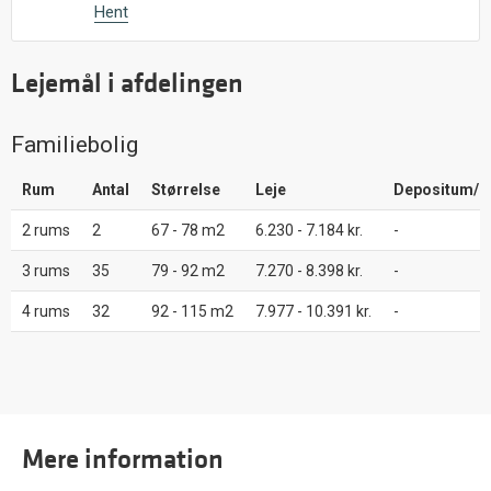
Hent
Lejemål i afdelingen
Familiebolig
Rum
Antal
Størrelse
Leje
Depositum/I
2 rums
2
67 - 78 m2
6.230 - 7.184 kr.
-
3 rums
35
79 - 92 m2
7.270 - 8.398 kr.
-
4 rums
32
92 - 115 m2
7.977 - 10.391 kr.
-
Mere information