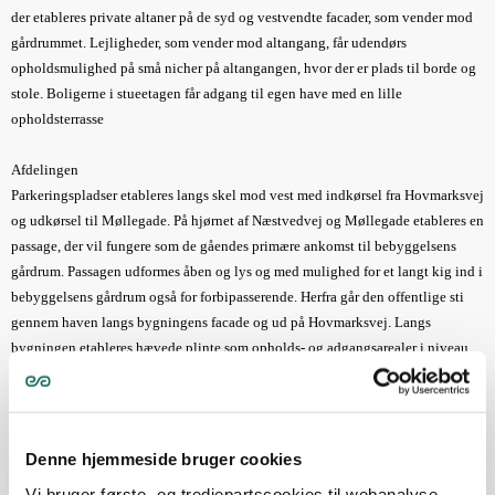
der etableres private altaner på de syd og vestvendte facader, som vender mod
gårdrummet. Lejligheder, som vender mod altangang, får udendørs
opholdsmulighed på små nicher på altangangen, hvor der er plads til borde og
stole. Boligerne i stueetagen får adgang til egen have med en lille
opholdsterrasse
Afdelingen
Parkeringspladser etableres langs skel mod vest med indkørsel fra Hovmarksvej
og udkørsel til Møllegade. På hjørnet af Næstvedvej og Møllegade etableres en
passage, der vil fungere som de gåendes primære ankomst til bebyggelsens
gårdrum. Passagen udformes åben og lys og med mulighed for et langt kig ind i
bebyggelsens gårdrum også for forbipasserende. Herfra går den offentlige sti
gennem haven langs bygningens facade og ud på Hovmarksvej. Langs
bygningen etableres hævede plinte som opholds- og adgangsarealer i niveau
med bygningsafsnittenes stueplan for niveaufri adgang til trapperum og til
terrasser. Der etableres ramper fra terræn til plintene for at sikre niveaufri
adgang til boligerne. Ramper og gangstier udføres med belægning i betonfliser.
Der plantes bøgehæk som afgrænsning mod skel. Mellem p-arealerne og de
Denne hjemmeside bruger cookies
bygningsnære udearealer etableres grønt gårdrum med græsbevoksning. Den
Vi bruger første- og tredjepartscookies til webanalyse,