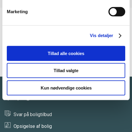
Marketing
Mere information
Få 5 tips til at finde ungdomsbolig
Vis detaljer
Læs mere om ledige boliger
Hvad er en almen bolig?
Kom på venteliste til en bolig
Tillad alle cookies
Sådan får du en studiebolig
Hvad er en almen lejebolig
Tillad valgte
Kun nødvendige cookies
Hjælp og kontakt
Svar på boligtilbud
Opsigelse af bolig