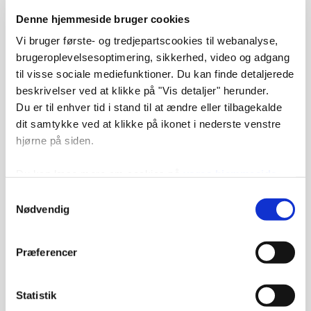
udlejning af almene boliger mv.. Som hovedregel udlejes
selskabets familieboliger derfor efter venteliste, men hver
Denne hjemmeside bruger cookies
fjerde ledige bolig stilles dog til rådighed for kommunen.
Vi bruger første- og tredjepartscookies til webanalyse,
Eventuelle ungdomsboliger udlejes ligeledes efter
brugeroplevelsesoptimering, sikkerhed, video og adgang
venteliste, men som hovedregel kun til ansøgere, der er
til visse sociale mediefunktioner. Du kan finde detaljerede
optaget på godkendt uddannelse. Eventuelle
beskrivelser ved at klikke på "Vis detaljer" herunder.
ældre-/plejeboliger anvises normalt 100 % af kommunen.
Du er til enhver tid i stand til at ændre eller tilbagekalde
dit samtykke ved at klikke på ikonet i nederste venstre
Vedtægter
hjørne på siden.
10700 vedtægter 21-08-18.pdf
Du kan læse mere om cookies på
vores hjemmeside
PDF
her
. Du kan også læse mere om
vores behandling af
Samtykkevalg
Hent
personoplysninger her
.
Nødvendig
Ventelister
Præferencer
Skriv dig på ventelister her
Statistik