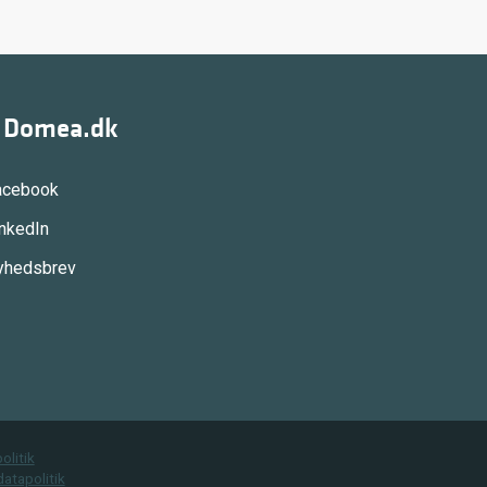
g Domea.dk
acebook
inkedIn
yhedsbrev
olitik
atapolitik