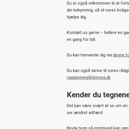
Du er også velkommen til at for
din bekymring, så vil vores boligs
hjælpe dig.
Kontakt os gerne – hellere en g
en gang for lidt.
Du kan henvende dig via
denne fo
Du kan også skrive til vores rådg
raadgivning@domea.dk
Kender du tegnene
Det kan være svært at se om en p
ser ændret adfærd.
Nogle tegn på mistrivsel kan vær