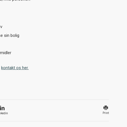
lv
se sin bolig
smidler
å
kontakt os her.
Print
nkedin