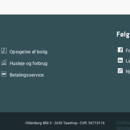
Føl
F
Opsigelse af bolig
L
Husleje og forbrug
N
Betalingsservice
Cookiep
Oldenburg Allé 3 - 2630 Taastrup - CVR: 56710116
Persond