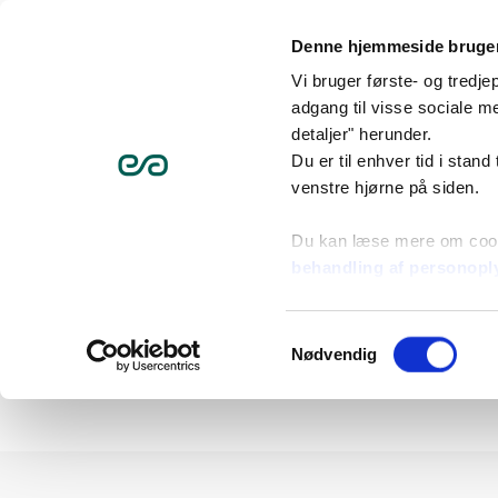
Denne hjemmeside bruger
Vi bruger første- og tredj
adgang til visse sociale me
Værd at vide som beb
detaljer" herunder.
Du er til enhver tid i stand
venstre hjørne på siden.
Beboere
Værd at vid
Du kan læse mere om coo
Bekymret f
behandling af personopl
I Domea.dk arbejder vi for, 
Samtykkevalg
bor og lever. Vores boligsoci
Nødvendig
oplever en ændret eller be