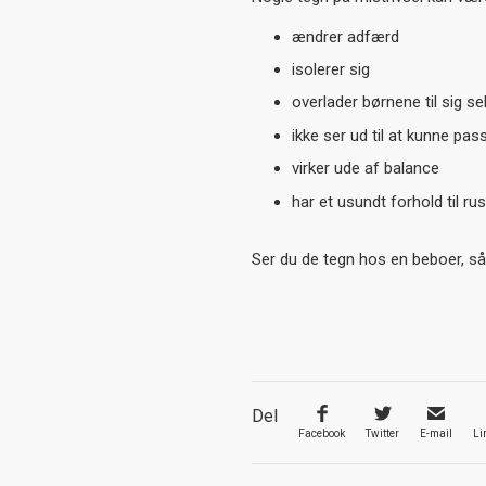
ændrer adfærd
isolerer sig
overlader børnene til sig se
ikke ser ud til at kunne pas
virker ude af balance
har et usundt forhold til ru
Ser du de tegn hos en beboer, s
Del
Facebook
Twitter
E-mail
Li