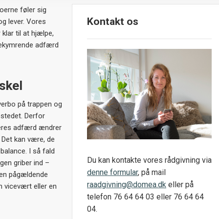
oerne føler sig
Kontakt os
og lever. Vores
klar til at hjælpe,
 bekymrende adfærd
skel
verbo på trappen og
stedet. Derfor
deres adfærd ændrer
. Det kan være, de
 balance. I så fald
Du kan kontakte vores rådgivning via
gen griber ind –
denne formular
, på mail
den pågældende
raadgivning@domea.dk
eller på
 vicevært eller en
telefon 76 64 64 03 eller 76 64 64
04.