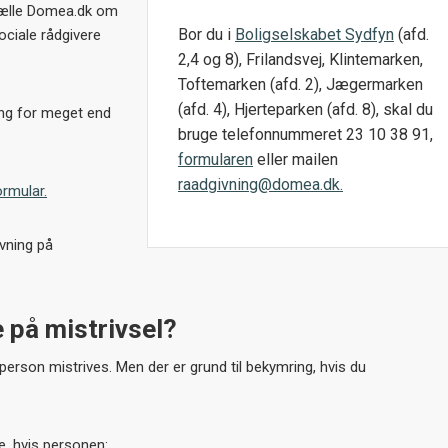
tælle Domea.dk om
Bor du i
Boligselskabet Sydfyn
(afd.
ociale rådgivere
2,4 og 8), Frilandsvej, Klintemarken,
Toftemarken (afd. 2), Jægermarken
(afd. 4), Hjerteparken (afd. 8), skal du
ang for meget end
bruge telefonnummeret 23 10 38 91,
formularen
eller mailen
raadgivning@domea.dk.
rmular.
ivning på
 på mistrivsel?
erson mistrives. Men der er grund til bekymring, hvis du
e, hvis personen: