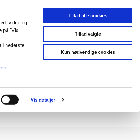
Select Language
▼
Tilmeld nyhedsbrev
unde
Hjælp og kontakt
Log på
Tillad alle cookies
hed, video og
e på "Vis
Find dit servicecenter
Tillad valgte
t i nederste
Kun nødvendige cookies
res
Vis detaljer