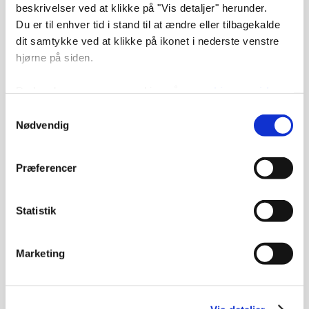
beskrivelser ved at klikke på "Vis detaljer" herunder.
Du er til enhver tid i stand til at ændre eller tilbagekalde
dit samtykke ved at klikke på ikonet i nederste venstre
hjørne på siden.
Du kan læse mere om cookies på
vores hjemmeside
her
. Du kan også læse mere om
vores behandling af
Samtykkevalg
personoplysninger her
.
Nødvendig
Præferencer
Statistik
Marketing