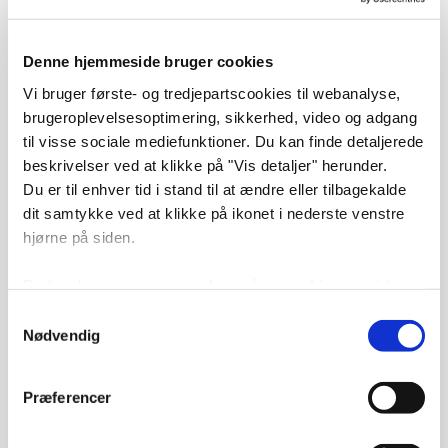
... med den nye digitale administrationsløsning:
Denne hjemmeside bruger cookies
Vi bruger første- og tredjepartscookies til webanalyse,
ops
ætning og tilpasning af EG Bolig for Domea
brugeroplevelsesoptimering, sikkerhed, video og adgang
København
til visse sociale mediefunktioner. Du kan finde detaljerede
videreudvikling af integrationer
beskrivelser ved at klikke på "Vis detaljer" herunder.
vidensopsamling
og procesjusteringer
Du er til enhver tid i stand til at ændre eller tilbagekalde
forberedelse af n
æste fase i udrulningen
dit samtykke ved at klikke på ikonet i nederste venstre
hjørne på siden.
... med den digitale understøttelse i
servicecentrene:
Du kan læse mere om cookies på
vores hjemmeside
her
. Du kan også læse mere om
vores behandling af
Samtykkevalg
personoplysninger her
.
Nødvendig
udrulning af Den digitale arbejdsplads til flere
servicecentre
udrulning af fakturamodulet i
Indk
øbssystemet
Præferencer