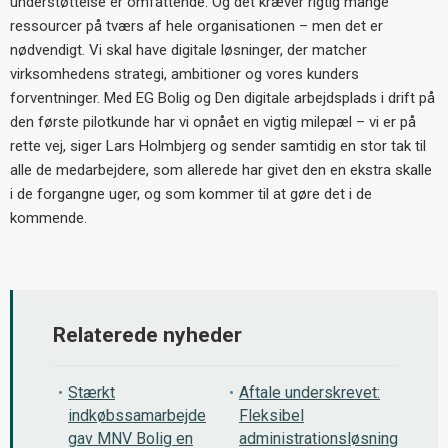
understøttelse er omfattende. Og det kræver rigtig mange
ressourcer på tværs af hele organisationen
– men det er
n
ødvendigt. Vi skal have digitale løsninger, der matcher
virksomhedens strategi, ambitioner og vores kunders
forventninger. Med EG Bolig og Den digitale arbejdsplads i drift på
den første pilotkunde har vi opnået en vigtig milepæl
– vi er p
å
rette vej, siger Lars Holmbjerg og sender samtidig en stor tak til
alle de medarbejdere, som allerede har givet den en ekstra skalle
i de forgangne uger, og som kommer til at gøre det i de
kommende.
Relaterede nyheder
Stærkt
Aftale underskrevet:
indkøbssamarbejde
Fleksibel
gav MNV Bolig en
administrationsløsning