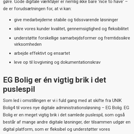
gøre. Gode digitale værktøjer er nemlig ikke bare 'nice to have'
–
de er foruds
ætningen for, at vi kan:
give medarbejderne stabile og tidssvarende l
øsninger
sikre vores kunder kvalitet, gennemsigtighed og fleksibilitet
underst
øtte forskellige samarbejdsformer og fremtidssikre
virksomheden
arbejde effektivt og ensartet
leve op til lovgivning og dokumentationskrav
EG Bolig er
én vigtig brik i det
puslespil
Som led i omstillingen er vi i fuld gang med at skifte fra UNIK
Bolig4 til vores nye digitale administrationsløsning
–
EG Bolig. EG
Bolig er en meget vigtig brik i det samlede puslespil, som også
består af mange andre digitale løsninger, der
tilsammen udg
ør en
digital platform, som er fleksibel og understøtter vores