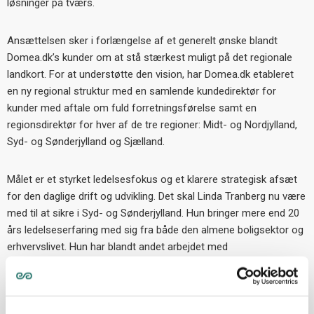
løsninger på tværs.
Ansættelsen sker i forlængelse af et generelt ønske blandt
Domea.dk’s kunder om at stå stærkest muligt på det regionale
landkort. For at understøtte den vision, har Domea.dk etableret
en ny regional struktur med en samlende kundedirektør for
kunder med aftale om fuld forretningsførelse samt en
regionsdirektør for hver af de tre regioner: Midt- og Nordjylland,
Syd- og Sønderjylland og Sjælland.
Målet er et styrket ledelsesfokus og et klarere strategisk afsæt
for den daglige drift og udvikling. Det skal Linda Tranberg nu være
med til at sikre i Syd- og Sønderjylland. Hun bringer mere end 20
års ledelseserfaring med sig fra både den almene boligsektor og
erhvervslivet. Hun har blandt andet arbejdet med
organisationsudvikling, strategiske partnerskaber, digitalisering og
udvikling af stærke samarbejder mellem boligorganisationer,
bestyrelser og kommuner.