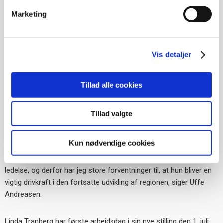
samarbejdspartnere i Syd- og Sønderjylland.
Marketing
Kundedirektøren glæder sig til
samarbejdet
Vis detaljer
Som regionsdirektør får Linda Tranberg reference til Uffe
Andreasen. Han er kundedirektør for kunder med aftale om fuld
Tillad alle cookies
forretningsførelse, og han glæder sig til samarbejdet.
Tillad valgte
– Linda kommer med stærke kompetencer inden for både
strategisk ledelse, organisationsudvikling og med solid viden om
Kun nødvendige cookies
beboerdemokratiet og bestyrelsernes arbejde. Hun har erfaring
med at skabe resultater gennem relationer og involverende
ledelse, og derfor har jeg store forventninger til, at hun bliver en
vigtig drivkraft i den fortsatte udvikling af regionen, siger Uffe
Andreasen.
Linda Tranberg har første arbejdsdag i sin nye stilling den 1. juli