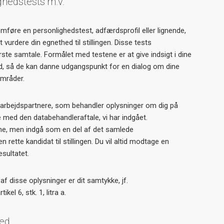
ghedstests m.v.
nemføre en personlighedstest, adfærdsprofil eller lignende,
t vurdere din egnethed til stillingen. Disse tests
ste samtale. Formålet med testene er at give indsigt i dine
, så de kan danne udgangspunkt for en dialog om dine
områder.
arbejdspartnere, som behandler oplysninger om dig på
med den databehandleraftale, vi har indgået.
lene, men indgå som en del af det samlede
 rette kandidat til stillingen. Du vil altid modtage en
esultatet.
f disse oplysninger er dit samtykke, jf.
el 6, stk. 1, litra a.
red