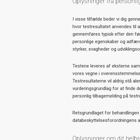
Oplysninger fra personli
I visse tilfælde beder vi dig gen
hvor testresultatet anvendes til a
gennemføres typisk efter den før
personlige egenskaber og adfærd
styrker, svagheder og udviklings
Testene leveres af eksterne sam
vores vegne i overensstemmelse 
Testresultaterne vil aldrig stå a
vurderingsgrundlag for at finde den
personlig tilbagemelding på testr
Retsgrundlaget for behandlingen a
databeskyttelsesforordningens artik
Oplysninger om dit helb