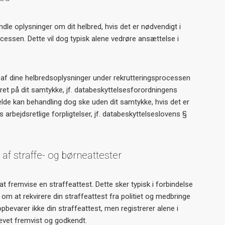
andle oplysninger om dit helbred, hvis det er nødvendigt i
cessen. Dette vil dog typisk alene vedrøre ansættelse i
 af dine helbredsoplysninger under rekrutteringsprocessen
et på dit samtykke, jf. databeskyttelsesforordningens
 tilfælde kan behandling dog ske uden dit samtykke, hvis det er
 arbejdsretlige forpligtelser, jf. databeskyttelseslovens §
 af straffe- og børneattester
m at fremvise en straffeattest. Dette sker typisk i forbindelse
 om at rekvirere din straffeattest fra politiet og medbringe
pbevarer ikke din straffeattest, men registrerer alene i
levet fremvist og godkendt.