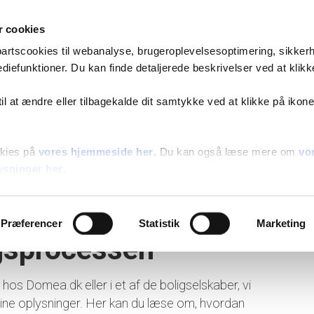
Gå til indhold
Om os
Job og karriere
Nyheder og presse
 cookies
Søg bolig
Beboere
Bliv k
epartscookies til webanalyse, brugeroplevelsesoptimering, sikker
diefunktioner. Du kan finde detaljerede beskrivelser ved at klikk
l bestyrelsen
Job og karriere
Kontakt administrationen
Per
 til at ændre eller tilbagekalde dit samtykke ved at klikke på ikone
tik
kies på
vores hjemmeside her
. Du kan også læse mere om
vo
behandling af
ysninger her
.
ninger i
Præferencer
Statistik
Marketing
ngsprocessen
g hos Domea.dk eller i et af de boligselskaber, vi
 dine oplysninger. Her kan du læse om, hvordan