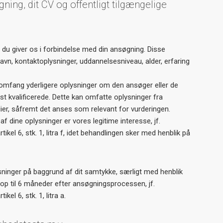
ning, dit CV og offentligt tilgængelige
 du giver os i forbindelse med din ansøgning. Disse
navn, kontaktoplysninger, uddannelsesniveau, alder, erfaring
t omfang yderligere oplysninger om den ansøger eller de
t kvalificerede. Dette kan omfatte oplysninger fra
dier, såfremt det anses som relevant for vurderingen.
f dine oplysninger er vores legitime interesse, jf.
kel 6, stk. 1, litra f, idet behandlingen sker med henblik på
sninger på baggrund af dit samtykke, særligt med henblik
 op til 6 måneder efter ansøgningsprocessen, jf.
el 6, stk. 1, litra a.