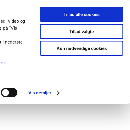
Select Language
▼
Tilmeld nyhedsbrev
unde
Hjælp og kontakt
Log på
Tillad alle cookies
hed, video og
e på "Vis
sondatapolitik
GDPR
Tillad valgte
t i nederste
Kun nødvendige cookies
res
Vis detaljer