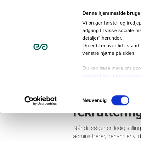
Denne hjemmeside bruger
Vi bruger første- og tredj
adgang til visse sociale me
Organisation
Valg ti
detaljer" herunder.
Du er til enhver tid i stand
venstre hjørne på siden.
Om os
Persondatapoli
Du kan læse mere om coo
Politik for 
behandling af personopl
personoplys
Samtykkevalg
Nødvendig
rekrutteri
Når du søger en ledig stillin
administrerer, behandler vi