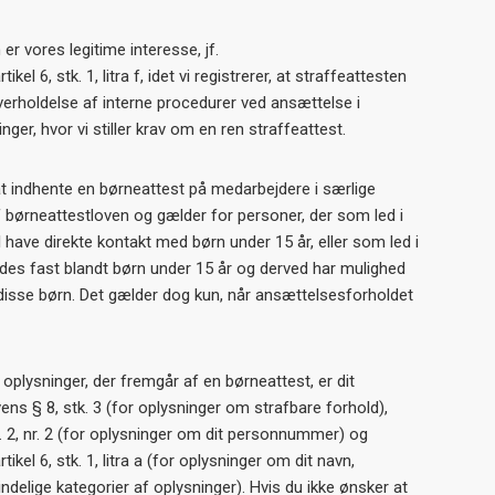
er vores legitime interesse, jf.
el 6, stk. 1, litra f, idet vi registrerer, at straffeattesten
overholdelse af interne procedurer ved ansættelse i
linger, hvor vi stiller krav om en ren straffeattest.
til at indhente en børneattest på medarbejdere i særlige
f børneattestloven og gælder for personer, der som led i
have direkte kontakt med børn under 15 år, eller som led i
des fast blandt børn under 15 år og derved har mulighed
disse børn. Det gælder dog kun, når ansættelsesforholdet
oplysninger, der fremgår af en børneattest, er dit
ens § 8, stk. 3 (for oplysninger om strafbare forhold),
. 2, nr. 2 (for oplysninger om dit personnummer) og
kel 6, stk. 1, litra a (for oplysninger om dit navn,
delige kategorier af oplysninger). Hvis du ikke ønsker at