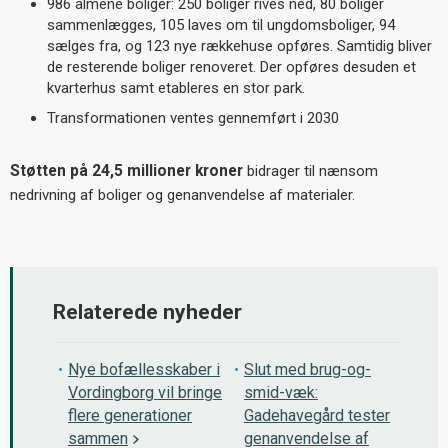
986 almene boliger: 250 boliger rives ned, 80 boliger
sammenlægges, 105 laves om til ungdomsboliger, 94
sælges fra, og 123 nye rækkehuse opføres. Samtidig bliver
de resterende boliger renoveret. Der opføres desuden et
kvarterhus samt etableres en stor park.
Transformationen ventes gennemført i 2030
Støtten på 24,5 millioner kroner
bidrager til nænsom
nedrivning af boliger og genanvendelse af materialer.
Relaterede nyheder
Nye bofællesskaber i
Slut med brug-og-
Vordingborg vil bringe
smid-væk:
flere generationer
Gadehavegård tester
sammen
genanvendelse af