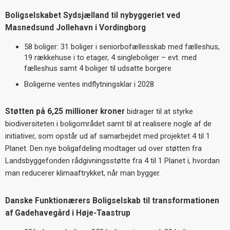
Boligselskabet Sydsjælland til nybyggeriet ved
Masnedsund Jollehavn i Vordingborg
58 boliger: 31 boliger i seniorbofællesskab med fælleshus,
19 rækkehuse i to etager, 4 singleboliger
– evt. med
f
ælleshus samt 4 boliger til udsatte borgere
Boligerne ventes indflytningsklar i 2028
Støtten på 6,25 millioner kroner
bidrager til at styrke
biodiversiteten i boligområdet samt til at realisere nogle af de
initiativer, som opstår ud af samarbejdet med projektet 4 til 1
Planet. Den nye boligafdeling modtager ud over støtten fra
Landsbyggefonden rådgivningsstøtte fra 4 til 1 Planet i, hvordan
man reducerer klimaaftrykket, når man bygger.
Danske Funktionærers Boligselskab til transformationen
af Gadehavegård i Høje-Taastrup