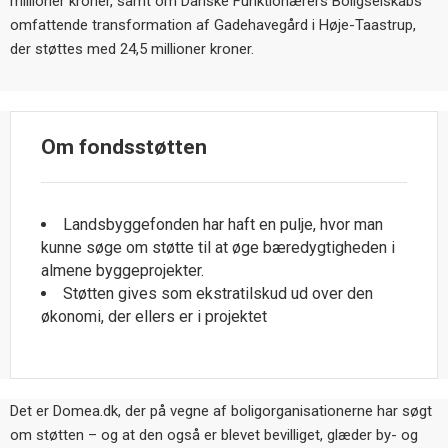
millioner kroner, samt om Danske Funktionærers Boligselskabs
omfattende transformation af Gadehavegård i Høje-Taastrup,
der støttes med 24,5 millioner kroner.
Om fondsstøtten
Landsbyggefonden har haft en pulje, hvor man
kunne s
øge om støtte til at øge bæredygtigheden i
almene byggeprojekter.
St
øtten gives som ekstratilskud ud over den
økonomi, der ellers er i projektet
Det er Domea.dk, der på vegne af boligorganisationerne har søgt
om støtten
– og at den ogs
å er blevet bevilliget, glæder by- og