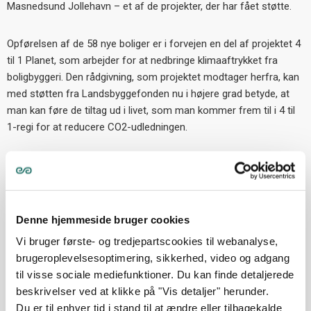
Masnedsund Jollehavn
– et af de projekter, der har f
ået støtte.
Opførelsen af de 58 nye boliger er i forvejen en del af projektet 4
til 1 Planet, som arbejder for at nedbringe klimaaftrykket fra
boligbyggeri. Den rådgivning, som projektet modtager herfra, kan
med støtten fra Landsbyggefonden nu i højere grad betyde, at
man kan føre de tiltag ud i livet, som man kommer frem til i 4 til
1-regi for at reducere CO2-udledningen.
Derudover betyder fondsstøtten, at man kan fokusere endnu
mere på biodiversitet omkring byggeriet.
- Vi vil sikre, at biodiversiteten i området bliver så høj som mulig
Denne hjemmeside bruger cookies
og fx også lave bosted for de frøer, der bor i naboområderne. Og
Vi bruger første- og tredjepartscookies til webanalyse,
så vil vi bestræbe os på at bygge nogle boliger, som arkitektonisk
brugeroplevelsesoptimering, sikkerhed, video og adgang
er i kontakt med det område, de ligger i, så vi sikrer, at
til visse sociale mediefunktioner. Du kan finde detaljerede
bebyggelsen bliver en
del af
naturen i stedet for at
tage
fra
beskrivelser ved at klikke på "Vis detaljer" herunder.
naturen, forklarer Mette Mogensen.
Du er til enhver tid i stand til at ændre eller tilbagekalde