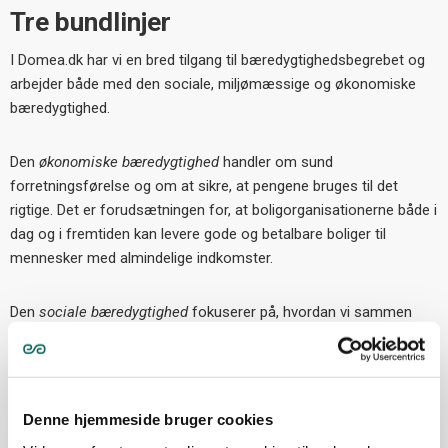
Tre bundlinjer
I Domea.dk har vi en bred tilgang til bæredygtighedsbegrebet og
arbejder både med den sociale, miljømæssige og økonomiske
bæredygtighed.
Den
økonomiske bæredygtighed
handler om sund
forretningsførelse og om at sikre, at pengene bruges til det
rigtige. Det er forudsætningen for, at boligorganisationerne både i
dag og i fremtiden kan levere gode og betalbare boliger til
mennesker med almindelige indkomster.
Den
sociale bæredygtighed
fokuserer på, hvordan vi sammen
med vores kunder bidrager til at holde hånden under de beboere,
som har brug for hjælp, og hvordan vi generelt ønsker at bidrage
til at øge livskvalitet, tryghed og godt naboskab.
Denne hjemmeside bruger cookies
Den
miljømæssige bæredygtighed
handler om, at vi aktivt