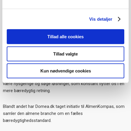
udledning og flere betalbare boliger.
Vis detaljer
Tillad alle cookies
Tillad valgte
Kun nødvendige cookies
Vi har ikke alle svar endnu. Men vi forpligter os på hele tiden at
være nysgerrige og søge løsninger, som konstant flytter os i en
mere bæredygtig retning.
Blandt andet har Domea.dk taget initiativ til AlmenKompas, som
samler den almene branche om en fælles
bæredygtighedsstandard.