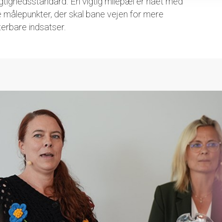
ighedsstandard. En vigtig milepæl er nået med
e målepunkter, der skal bane vejen for mere
rbare indsatser.