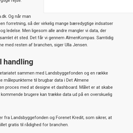
tige rejse.
a.dk. Og når man
en forretning, så der virkelig mange bæredygtige indsatser
r og ledelse. Men ligesom alle andre mangler vi data, der
r samlet ét sted. Det får vi gennem AlmenKompas. Samtidig
ne med resten af branchen, siger Ulla Jensen.
l handling
kretariatet sammen med Landsbyggefonden og en række
e målepunkterne til brugbar data i Det Almene
en proces med at designe et dashboard. Målet er at skabe
e kommende brugere kan trække data ud på en overskuelig
ler fra Landsbyggefonden og Forenet Kredit, som sikrer, at
illet gratis til rådighed for branchen.