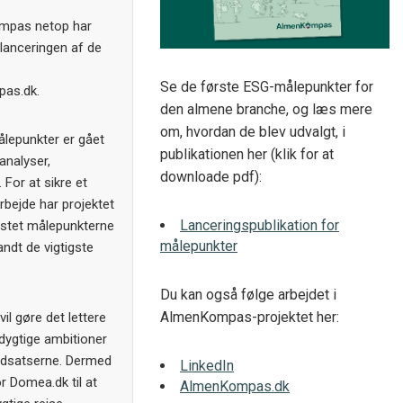
ompas netop har
lanceringen af de
Se de første ESG-målepunkter for
as.dk.
den almene branche, og læs mere
om, hvordan de blev udvalgt, i
målepunkter er gået
publikationen her (klik for at
analyser,
downloade pdf):
For at sikre et
rbejde har projektet
Lanceringspublikation for
estet målepunkterne
målepunkter
ndt de vigtigste
Du kan også følge arbejdet i
AlmenKompas-projektet her:
l gøre det lettere
dygtige ambitioner
ndsatserne. Dermed
LinkedIn
r Domea.dk til at
AlmenKompas.dk