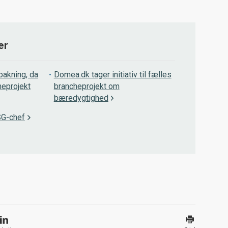
er
bakning, da
Domea.dk tager initiativ til fælles
heprojekt
brancheprojekt om
bæredygtighed
SG-chef