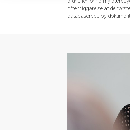
branchen om en ny bæredygt
offentliggørelse af de først
databaserede og dokumente