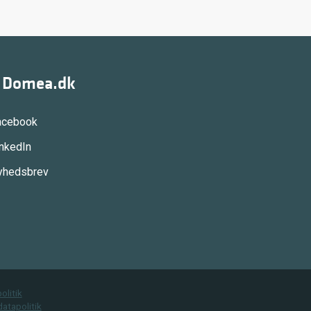
g Domea.dk
acebook
inkedIn
yhedsbrev
olitik
atapolitik