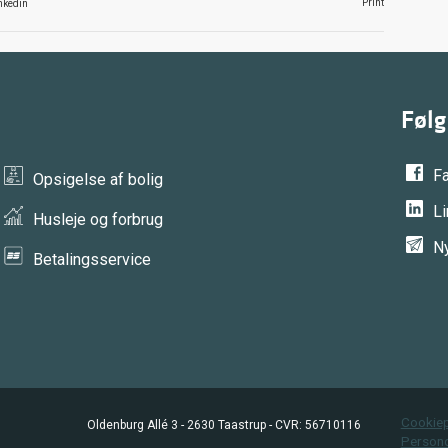
Print
nkedin
Føl
F
Opsigelse af bolig
L
Husleje og forbrug
N
Betalingsservice
Cookiep
Oldenburg Allé 3 - 2630 Taastrup - CVR: 56710116
Persond