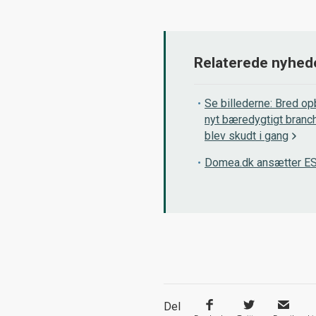
Relaterede nyhed
Se billederne: Bred op
nyt bæredygtigt branc
blev skudt i gang
Domea.dk ansætter E
Del