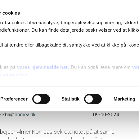
Gå til indhold
Om os
Job og karriere
Nyheder og presse
 cookies
Søg bolig
Beboere
Bliv k
epartscookies til webanalyse, brugeroplevelsesoptimering, sikker
diefunktioner. Du kan finde detaljerede beskrivelser ved at klikk
Nyheder
For pressen
Logo og billedmateriale
Publikatione
 til at ændre eller tilbagekalde dit samtykke ved at klikke på ikone
heder
kies på
vores hjemmeside her
. Du kan også læse mere om
vo
kridt for fremtidens
ysninger her
.
d bæredygtighed
Præferencer
Statistik
Marketing
-
kba@domea.dk
09-10-2024
rbejder AlmenKompas-sekretariatet på at samle