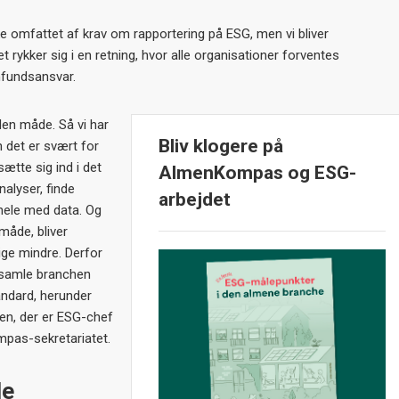
 omfattet af krav om rapportering på ESG, men vi bliver
 rykker sig i en retning, hvor alle organisationer forventes
mfundsansvar.
den måde. Så vi har
Bliv klogere på
 det er svært for
ætte sig ind i det
AlmenKompas og ESG-
alyser, finde
arbejdet
hele med data. Og
 måde, bliver
ige mindre. Derfor
at samle branchen
ndard, herunder
sen, der er ESG-chef
pas-sekretariatet.
de