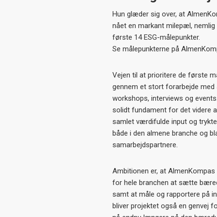
Hun glæder sig over, at AlmenK
nået en markant milepæl, nemlig 
første 14 ESG-målepunkter.
Se målepunkterne på AlmenKomp
Vejen til at prioritere de første 
gennem et stort forarbejde med 
workshops, interviews og events. 
solidt fundament for det videre a
samlet værdifulde input og trykt
både i den almene branche og bla
samarbejdspartnere.
Ambitionen er, at AlmenKompas vi
for hele branchen at sætte bære
samt at måle og rapportere på i
bliver projektet også en genvej fo