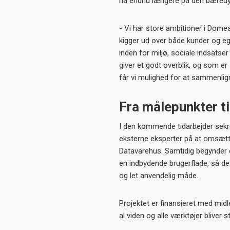
nå endnu længere på den bæredyg
- Vi har store ambitioner i Dome
kigger ud over både kunder og eg
inden for miljø, sociale indsatse
giver et godt overblik, og som e
får vi mulighed for at sammenlig
Fra målepunkter ti
I den kommende tidarbejder se
eksterne eksperter på at omsætt
Datavarehus. Samtidig begynder 
en indbydende brugerflade, så d
og let anvendelig måde.
Projektet er finansieret med mid
al viden og alle værktøjer bliver st