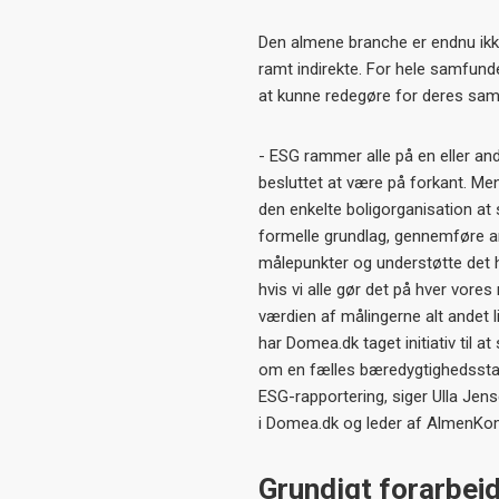
Den almene branche er endnu ikke
ramt indirekte. For hele samfundet
at kunne redegøre for deres sa
- ESG rammer alle på en eller an
besluttet at være på forkant. Men
den enkelte boligorganisation at s
formelle grundlag, gennemføre an
målepunkter og understøtte det 
hvis vi alle gør det på hver vores
værdien af målingerne alt andet l
har Domea.dk taget initiativ til 
om en fælles bæredygtighedssta
ESG-rapportering, siger Ulla Jen
i Domea.dk og leder af AlmenKom
Grundigt forarbej