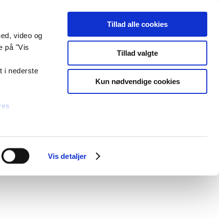
Select Language
▼
Tilmeld nyhedsbrev
unde
Hjælp og kontakt
Log på
Tillad alle cookies
hed, video og
e på "Vis
r
Tillad valgte
t i nederste
Kun nødvendige cookies
res
Vis detaljer