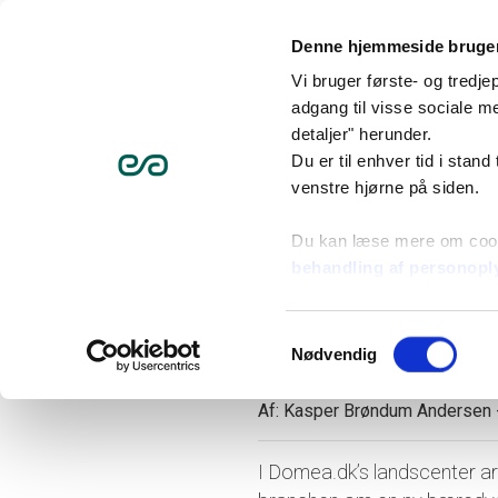
Denne hjemmeside bruger
Vi bruger første- og tredj
adgang til visse sociale me
detaljer" herunder.
Du er til enhver tid i stand
venstre hjørne på siden.
Nyheder og presse
Ny
Du kan læse mere om coo
Et vigtigt s
behandling af personopl
arbejde me
Samtykkevalg
Nødvendig
Af:
Kasper Brøndum Andersen
I Domea.dk’s landscenter a